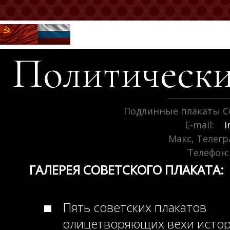
Политически
Подлинные плакаты С
E-mail:
i
Макс, Телег
Телефон:
ГАЛЕРЕЯ СОВЕТСКОГО ПЛАКАТА:
Пять советских плакатов
олицетворяющих вехи исто