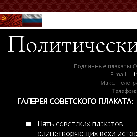
Политически
Подлинные плакаты С
E-mail:
i
Макс, Телег
Телефон:
ГАЛЕРЕЯ СОВЕТСКОГО ПЛАКАТА:
Пять советских плакатов
олицетворяющих вехи исто