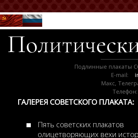
Политически
Подлинные плакаты С
E-mail:
i
Макс, Телег
Телефон:
ГАЛЕРЕЯ СОВЕТСКОГО ПЛАКАТА:
Пять советских плакатов
олицетворяющих вехи исто