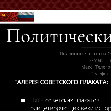
Политически
Подлинные плакаты С
E-mail:
i
Макс, Телег
Телефон:
ГАЛЕРЕЯ СОВЕТСКОГО ПЛАКАТА:
Пять советских плакатов
олицетворяющих вехи исто