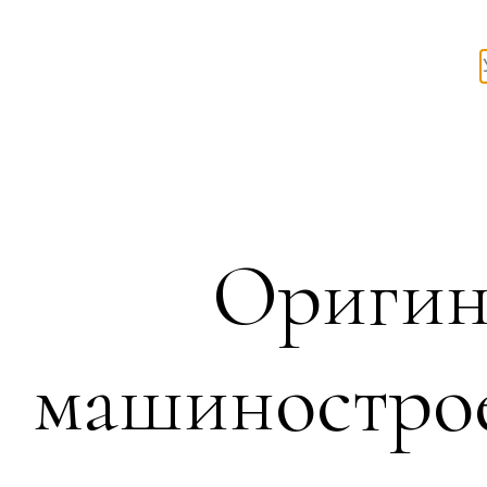
Оригин
машинострое