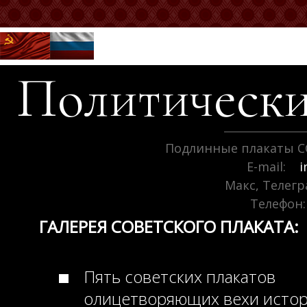
Политически
Подлинные плакаты С
E-mail:
i
Макс, Телег
Телефон:
ГАЛЕРЕЯ СОВЕТСКОГО ПЛАКАТА:
Пять советских плакатов
олицетворяющих вехи исто