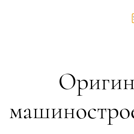
Оригин
машинострое