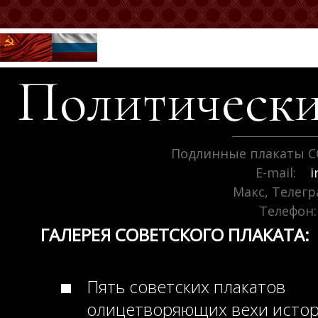
Политически
Подлинные плакаты С
E-mail:
i
Макс, Телег
Телефон:
ГАЛЕРЕЯ СОВЕТСКОГО ПЛАКАТА:
Пять советских плакатов
олицетворяющих вехи исто