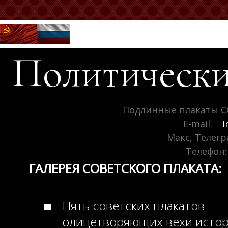
Политически
Подлинные плакаты С
E-mail:
i
Макс, Телег
Телефон:
ГАЛЕРЕЯ СОВЕТСКОГО ПЛАКАТА:
Пять советских плакатов
олицетворяющих вехи исто