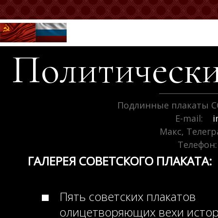
Политически
Подлинные плакаты С
E-mail:
i
Макс, Телег
Телефон:
ГАЛЕРЕЯ СОВЕТСКОГО ПЛАКАТА:
Пять советских плакатов
олицетворяющих вехи исто