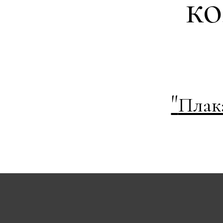
к
"
Плак