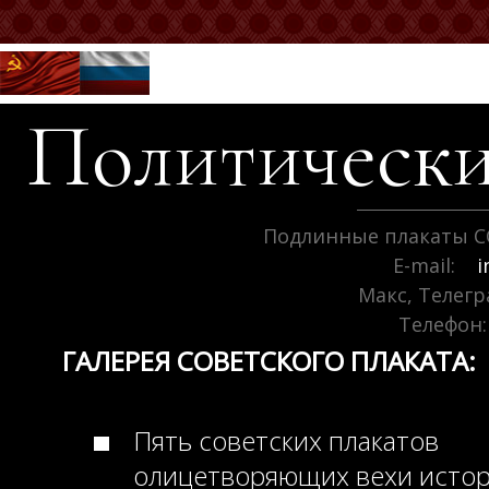
Политически
Подлинные плакаты С
E-mail:
i
Макс, Телег
Телефон:
ГАЛЕРЕЯ СОВЕТСКОГО ПЛАКАТА:
Пять советских плакатов
олицетворяющих вехи исто