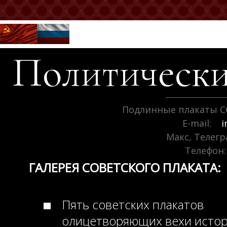
Политически
Подлинные плакаты С
E-mail:
i
Макс, Телег
Телефон:
ГАЛЕРЕЯ СОВЕТСКОГО ПЛАКАТА:
Пять советских плакатов
олицетворяющих вехи исто