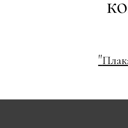
к
"
Плак