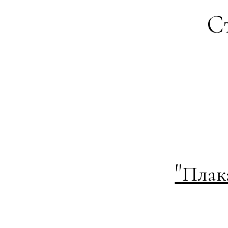
Ст
"
Плак