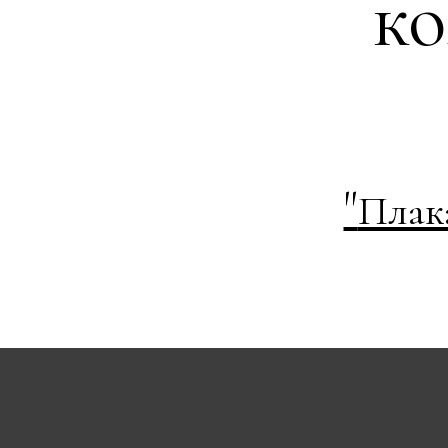
к
"
Плак