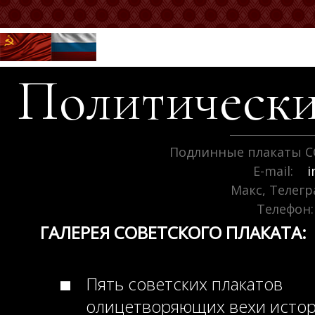
Политически
Подлинные плакаты С
E-mail:
i
Макс, Телег
Телефон:
ГАЛЕРЕЯ СОВЕТСКОГО ПЛАКАТА:
Пять советских плакатов
олицетворяющих вехи исто