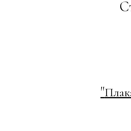
С
"
Плак