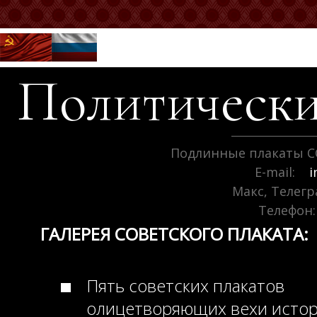
Политически
Подлинные плакаты С
E-mail:
i
Макс, Телег
Телефон:
ГАЛЕРЕЯ СОВЕТСКОГО ПЛАКАТА:
Пять советских плакатов
олицетворяющих вехи исто