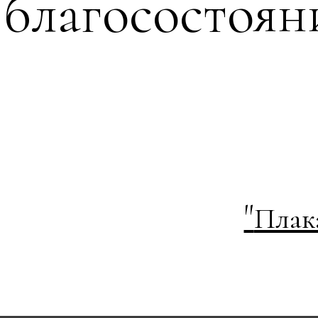
благосостоян
"
Плак