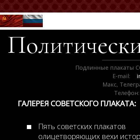
Политически
Подлинные плакаты С
E-mail:
i
Макс, Телег
Телефон:
ГАЛЕРЕЯ СОВЕТСКОГО ПЛАКАТА:
Пять советских плакатов
олицетворяющих вехи исто