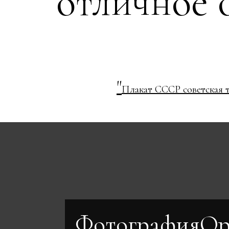
отличное 
"
Плакат СССР советская 
ФотографияОр