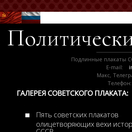
Политически
Подлинные плакаты С
E-mail:
i
Макс, Телег
Телефон:
ГАЛЕРЕЯ СОВЕТСКОГО ПЛАКАТА:
Пять советских плакатов
олицетворяющих вехи исто
СССР