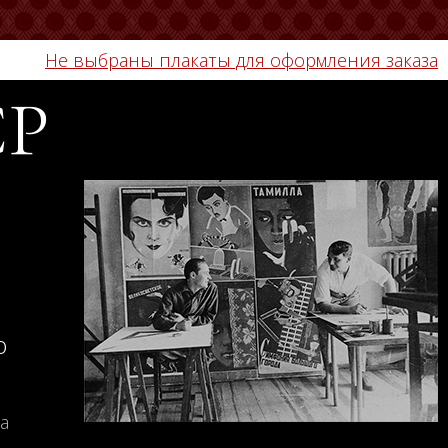
Не выбраны плакаты для оформления заказа
СР
о
а