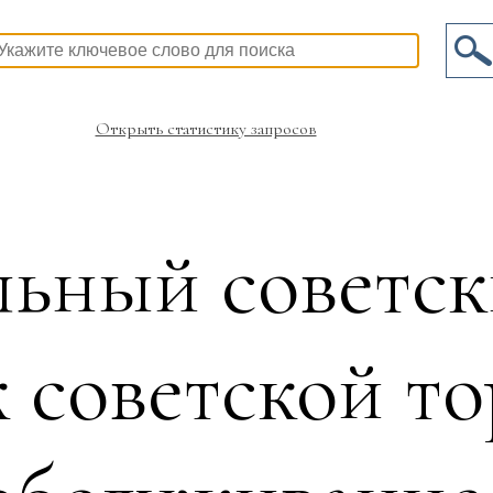
Открыть статистику запросов
ьный советск
 советской то