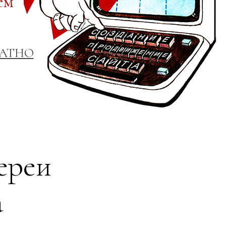
ем
ЛАТНО
ереи
а