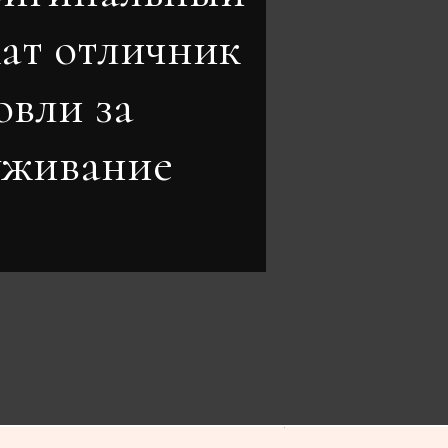
кат отличник
овли за
уживание