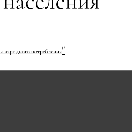
 населения
"
ы народного потребления