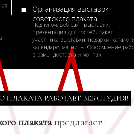
ная
Организация выставок
советского плаката
Под ключ: веб-сайт выставки,
презентация для гостей, пакет
в
участника выставки: подарки, каталоги
календари, магниты. Оформление раб
в рамы, доставка и монтаж.
О ПЛАКАТА РАБОТАЕТ ВЕБ СТУДИЯ!
кого плаката
предлагает