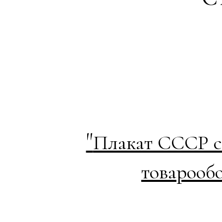
"
Плакат СССР со
товарооб