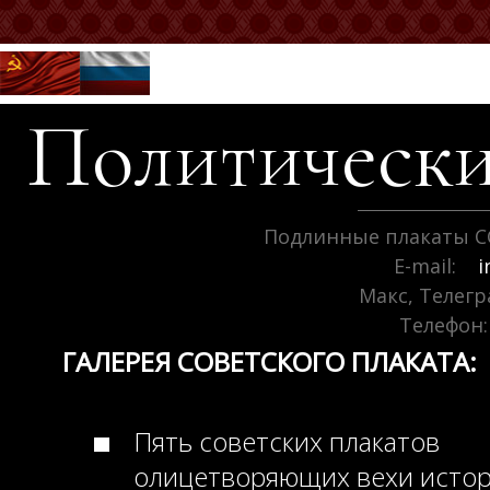
Политически
Подлинные плакаты С
E-mail:
i
Макс, Телег
Телефон:
ГАЛЕРЕЯ СОВЕТСКОГО ПЛАКАТА:
Пять советских плакатов
олицетворяющих вехи исто