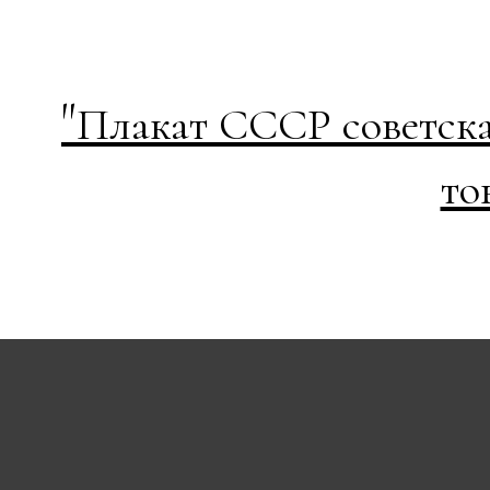
"
Плакат СССР советска
то