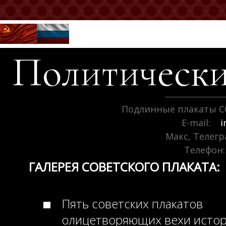
Политически
Подлинные плакаты С
E-mail:
i
Макс, Телег
Телефон:
ГАЛЕРЕЯ СОВЕТСКОГО ПЛАКАТА:
Пять советских плакатов
олицетворяющих вехи исто