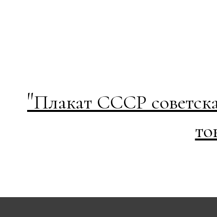
"
Плакат СССР советска
то