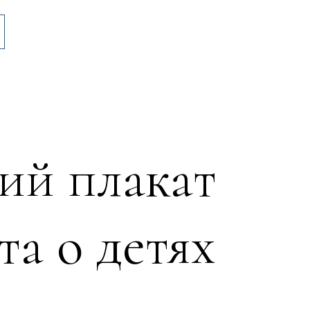
ий плакат
та о детях