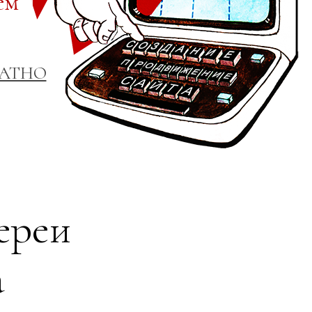
ем
ЛАТНО
ереи
а