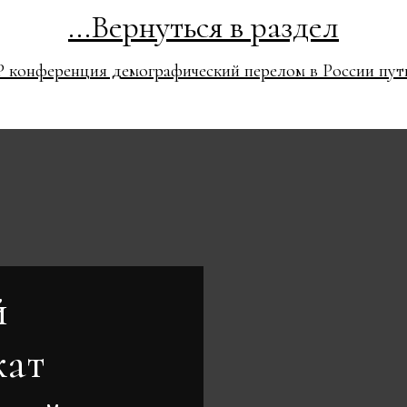
...Вернуться в раздел
 конференция демографический перелом в России пут
й
кат