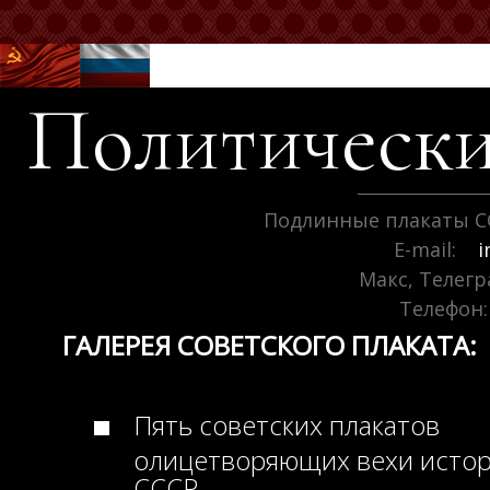
Политически
Подлинные плакаты С
E-mail:
i
Макс, Телег
Телефон:
ГАЛЕРЕЯ СОВЕТСКОГО ПЛАКАТА:
Пять советских плакатов
олицетворяющих вехи исто
СССР