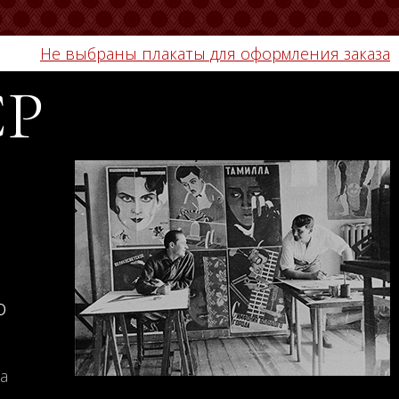
Не выбраны плакаты для оформления заказа
СР
о
а