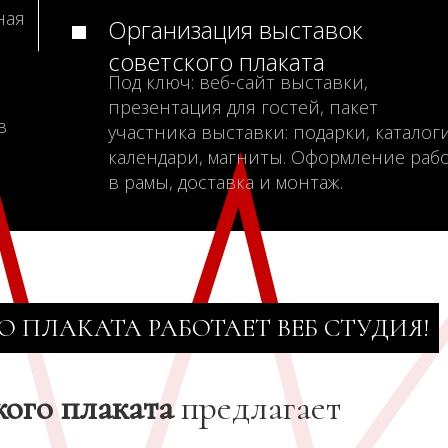
ная
Организация выставок
советского плаката
Под ключ: веб-сайт выставки,
презентация для гостей, пакет
в
участника выставки: подарки, каталоги
календари, магниты. Оформление раб
в рамы, доставка и монтаж.
О ПЛАКАТА РАБОТАЕТ ВЕБ СТУДИЯ!
кого плаката
предлагает