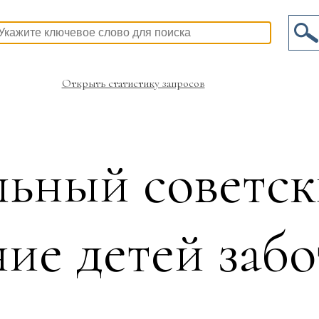
Открыть статистику запросов
ьный советск
ие детей забо