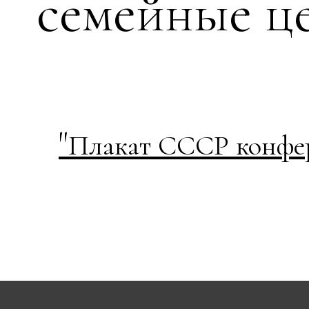
семейные ц
"
Плакат СССР конфер