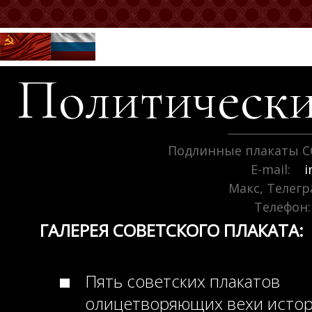
Политически
Подлинные плакаты С
E-mail:
i
Макс, Телег
Телефон:
ГАЛЕРЕЯ СОВЕТСКОГО ПЛАКАТА:
Пять советских плакатов
олицетворяющих вехи исто