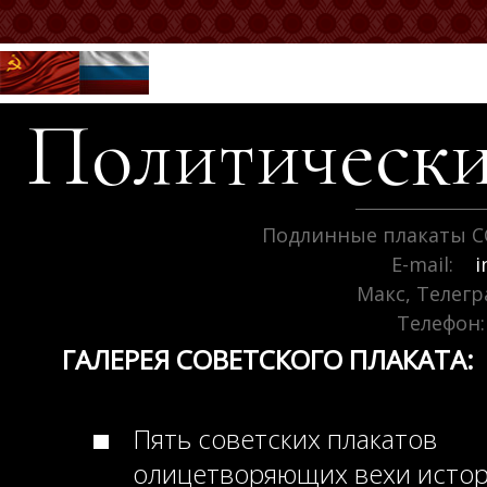
Политически
Подлинные плакаты С
E-mail:
i
Макс, Телег
Телефон:
ГАЛЕРЕЯ СОВЕТСКОГО ПЛАКАТА:
Пять советских плакатов
олицетворяющих вехи исто