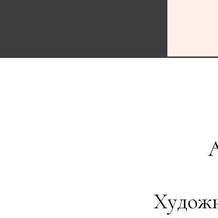
А
Художн