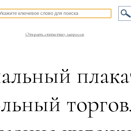
Открыть статистику запросов
альный плак
ольный торгов