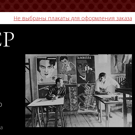
Не выбраны плакаты для оформления заказа
СР
о
а