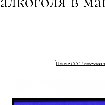
алкоголя в м
"
Плакат СССР советская 