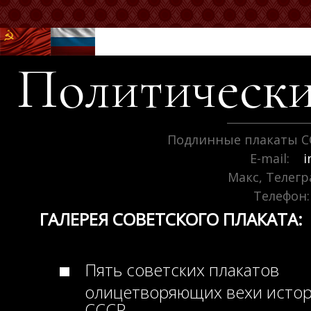
Политически
Подлинные плакаты С
E-mail:
i
Макс, Телег
Телефон:
ГАЛЕРЕЯ СОВЕТСКОГО ПЛАКАТА:
Пять советских плакатов
олицетворяющих вехи исто
СССР