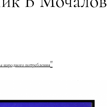
ник В Мочалов
"
ы народного потребления