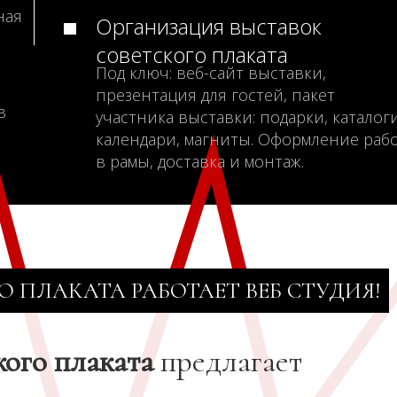
ная
Организация выставок
советского плаката
Под ключ: веб-сайт выставки,
презентация для гостей, пакет
в
участника выставки: подарки, каталоги
календари, магниты. Оформление раб
в рамы, доставка и монтаж.
О ПЛАКАТА РАБОТАЕТ ВЕБ СТУДИЯ!
кого плаката
предлагает