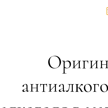
Оригин
антиалког