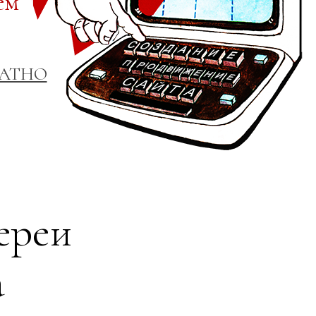
ем
ЛАТНО
ереи
а