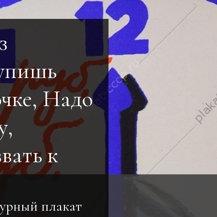
з
Купишь
очке, Надо
у,
вать к
урный плакат