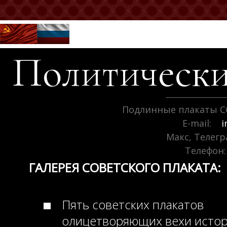
Политически
Подлинные плакаты С
E-mail:
i
Макс, Телег
Телефон:
ГАЛЕРЕЯ СОВЕТСКОГО ПЛАКАТА:
Пять советских плакатов
олицетворяющих вехи исто