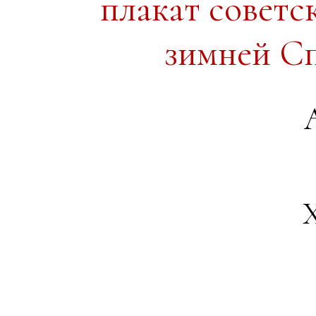
плакат советс
зимней С