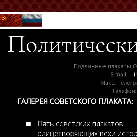
Политически
Подлинные плакаты С
E-mail:
i
Макс, Телег
Телефон:
ГАЛЕРЕЯ СОВЕТСКОГО ПЛАКАТА:
Пять советских плакатов
олицетворяющих вехи исто