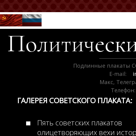
Политически
Подлинные плакаты С
E-mail:
i
Макс, Телег
Телефон:
ГАЛЕРЕЯ СОВЕТСКОГО ПЛАКАТА:
Пять советских плакатов
олицетворяющих вехи исто